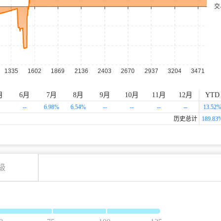
月
6月
7月
8月
9月
10月
11月
12月
YTD
--
6.98
%
6.54
%
--
--
--
--
13.52
历史总计
189.83
級