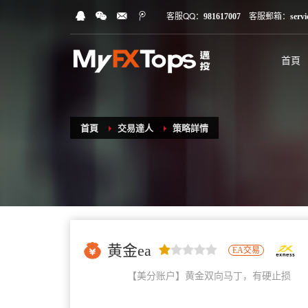
客服QQ：
客服郵箱：
981617007
serv
首頁
首頁
交易達人
策略詳情
黄金ea
EA交易
【美分账户】黄金双向马丁，有硬止损