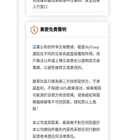
地缘缓和叠加美联储中性偏鸽，黄金迎来
上行窗口
重要免責聲明
這裏公布的所有交易數據，都是MyFxtop
邁投在不同的交易商處直接獲取所得。用
戶無法公布或上傳交易歷史以證明其交易
業績，以避免被修正或更改的。
跟單社區只做為第三方技術提供方，不承
諾盈利，不保證100%跟單成功，掉單風險
可能源於信號方修改密碼，或者經紀商服
務器掉線等不可控因素，請知悉以上風
險！
本公司或其股東、雇員概不對任何因基於
本公司網站所載的內容而采取任何行動的
投資者承擔任何法律責任。