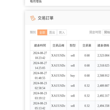
每月增長
交易訂單
類別
開倉時間
全部
賣出
買入