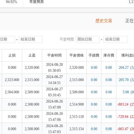
94.92%
年度預測
1,1
歷史交易
正在
-
-
平倉時間