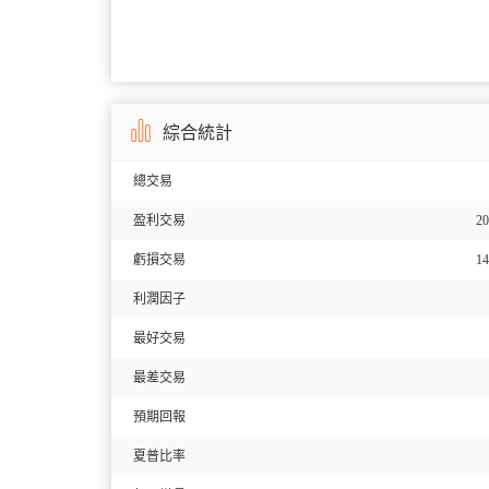
綜合統計
總交易
盈利交易
20
虧損交易
14
利潤因子
最好交易
最差交易
預期回報
夏普比率