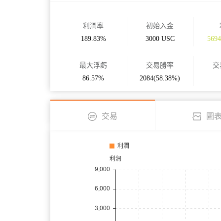
利潤率
初始入金
189.83%
3000 USC
569
最大浮虧
交易勝率
交
86.57%
2084(58.38%)
交易
圖
利潤