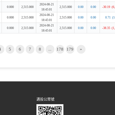
邁投公眾號