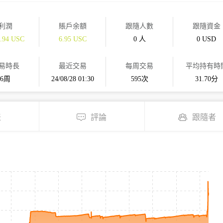
利潤
賬戶余額
跟隨人數
跟隨資金
4.94 USC
6.95 USC
0 人
0 USD
易時長
最近交易
每周交易
平均持有時
6周
24/08/28 01:30
595次
31.70分
表
評論
跟隨者