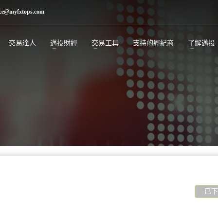
ice@myfxtops.com
交易達人
邁投財經
交易工具
支持的經紀商
了解邁投
已下