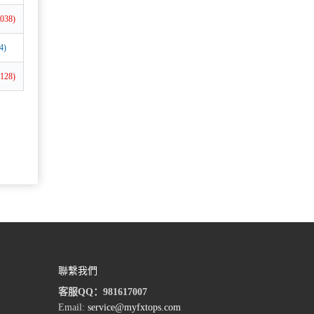
聯繫我們
客服QQ：981617007
Email:
service@myfxtops.com