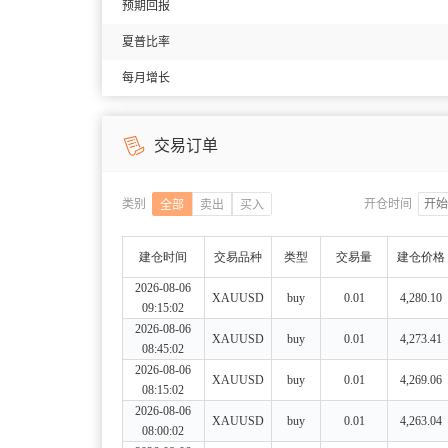
预期回报
夏普比率
每月增长
交易订单
类别
开仓时间
全部
卖出
买入