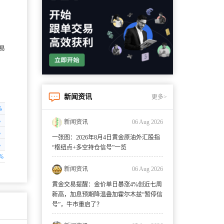
新闻资讯
更多>
%
%
新闻资讯
06 Aug 2026
%
一张图：2026年8月4日黄金原油外汇股指
%
“枢纽点+多空持仓信号”一览
%
新闻资讯
06 Aug 2026
黄金交易提醒：金价单日暴涨4%创近七周
新高，加息预期降温叠加霍尔木兹“暂停信
号”，牛市重启了？