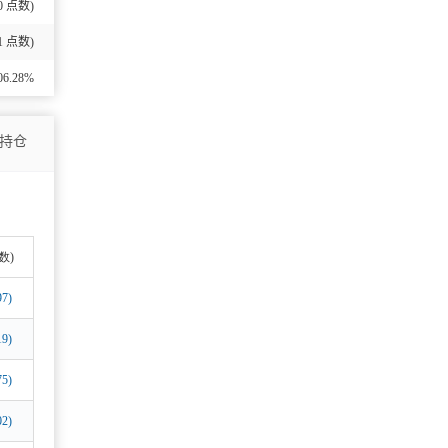
0
点数)
1
点数)
06.28%
持仓