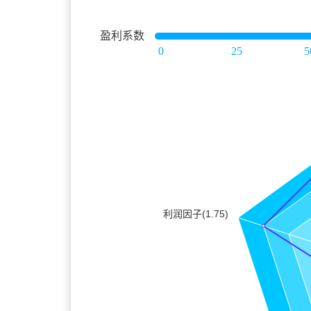
盈利系数
0
25
5