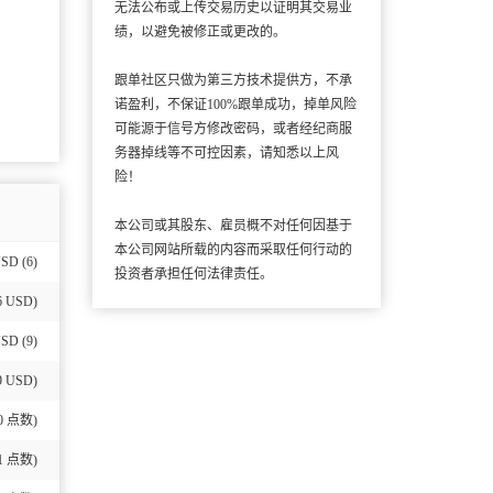
无法公布或上传交易历史以证明其交易业
绩，以避免被修正或更改的。
跟单社区只做为第三方技术提供方，不承
诺盈利，不保证100%跟单成功，掉单风险
可能源于信号方修改密码，或者经纪商服
务器掉线等不可控因素，请知悉以上风
险！
本公司或其股东、雇员概不对任何因基于
本公司网站所载的内容而采取任何行动的
SD (6)
投资者承担任何法律责任。
6 USD)
USD (9)
79 USD)
0
点数)
1
点数)